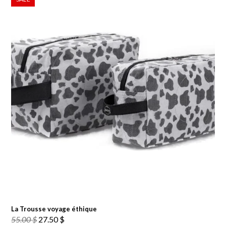
La Trousse voyage éthique
Le
Le
55.00
$
27.50
$