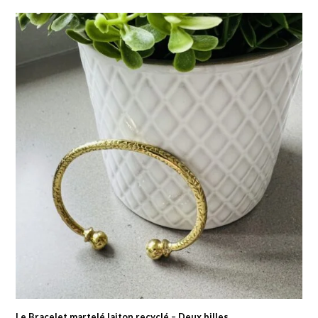
prix
prix
initial
actuel
était :
est :
55.00 $.
27.50 $.
Le Bracelet martelé laiton recyclé – Deux billes