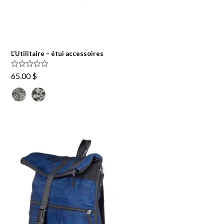
L’Utilitaire – étui accessoires
Note
5.00
65.00
$
sur 5