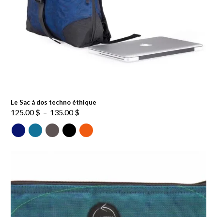
Le Sac à dos techno éthique
Plage
125.00
$
–
135.00
$
de
prix :
125.00 $
à
135.00 $