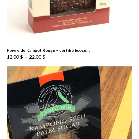
Poivre de Kampot Rouge – certifié Ecocert
Plage
12.00
$
–
22.00
$
de
prix :
12.00 $
à
22.00 $