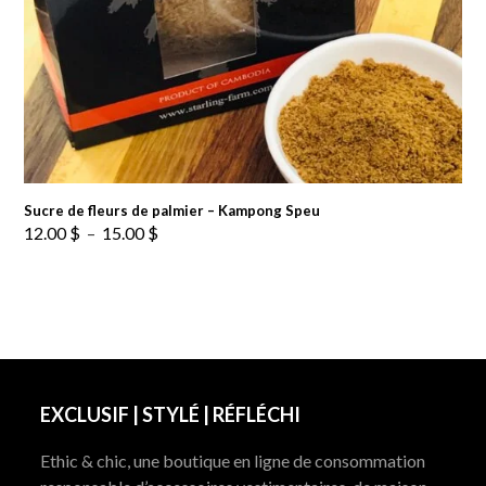
Sucre de fleurs de palmier – Kampong Speu
Plage
12.00
$
–
15.00
$
de
prix :
12.00 $
à
15.00 $
EXCLUSIF | STYLÉ | RÉFLÉCHI
Ethic & chic, une boutique en ligne de consommation