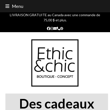
Skip
Menu
to
content
LIVRAISON GRATUITE au Canada avec une commande de
75,00 $ et plus.
Facebook
Instagram
Courriel
Phone
Pinterest
Des cadeaux