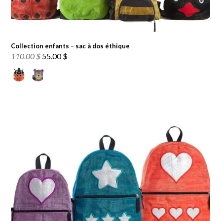
Collection enfants – sac à dos éthique
Le
Le
110.00
$
55.00
$
prix
prix
initial
actuel
était :
est :
110.00 $.
55.00 $.