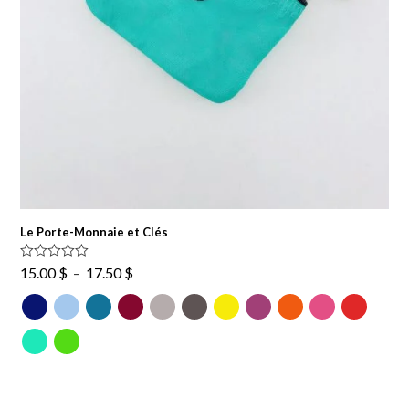
Le Porte-Monnaie et Clés
Plage
Note
15.00
$
–
17.50
$
3.00
de
sur 5
prix :
15.00 $
à
17.50 $