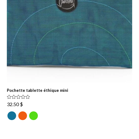
Pochette tablette éthique mini
Note
5.00
32.50
$
sur 5