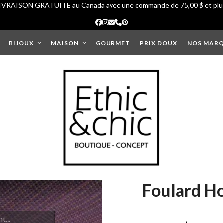
IVRAISON GRATUITE au Canada avec une commande de 75,00 $ et plu
Facebook
Instagram
Courriel
Phone
Pinterest
BIJOUX
MAISON
GOURMET
PRIX DOUX
NOS MAR
Foulard H
...