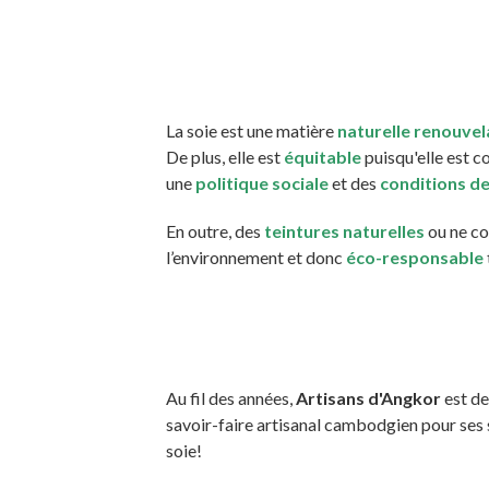
La soie est une matière
naturelle renouvel
De plus, elle est
équitable
puisqu'elle est c
une
politique sociale
et des
conditions de
En outre, des
teintures naturelles
ou ne c
l’environnement et donc
éco-responsable
Au fil des années,
Artisans d'Angkor
est de
savoir-faire artisanal cambodgien pour ses s
soie!