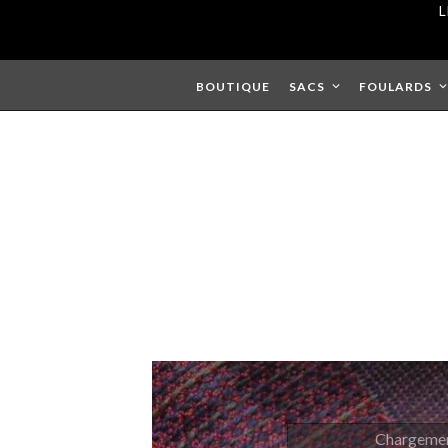
Skip
L
to
content
BOUTIQUE
SACS
FOULARDS
Chargement