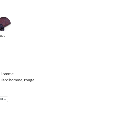
uge
Homme
ulard homme
,
rouge
Plus