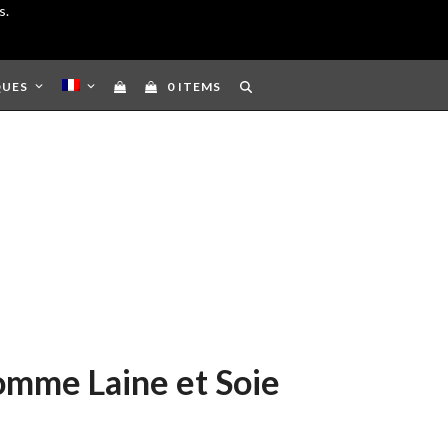
s.
QUES
0 ITEMS
omme Laine et Soie