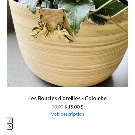
arrow
keys
to
access
the
carousel
navigation
buttons
Les Boucles d'oreilles - Colombe
Le
Le
30.00
$
15.00
$
prix
prix
Voir description
initial
actuel
était :
est :
Press