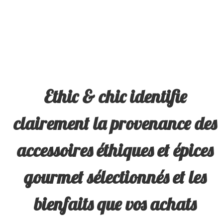
30.00 $.
15.00 $.
escape
to
go
to
the
first
slide
Ethic & chic identifie
clairement la provenance des
accessoires éthiques et épices
gourmet sélectionnés et les
bienfaits que vos achats