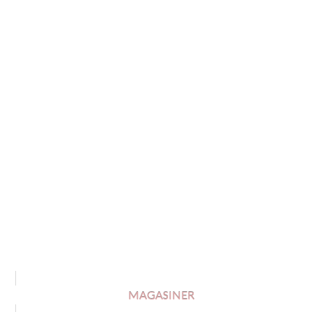
SMATERIA
ET SES
COULEURS
MAGASINER