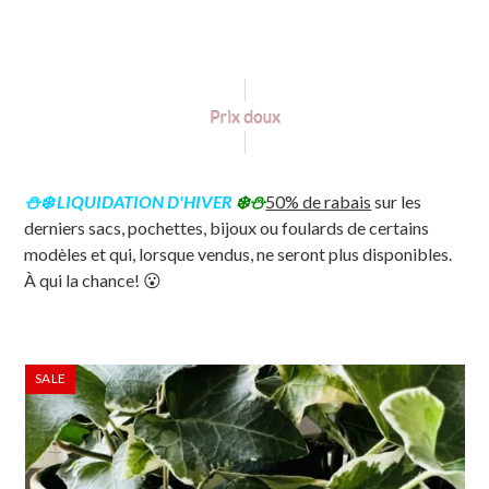
Prix doux
⛄❄️
LIQUIDATION D'HIVER
❄️⛄
50% de rabais
sur les
derniers sacs, pochettes, bijoux ou foulards de certains
modèles et qui, lorsque vendus, ne seront plus disponibles.
À qui la chance! 😮
Use
SALE
the
left
and
right