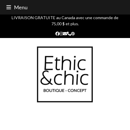
Skip
Menu
to
content
LIVRAISON GRATUITE au Canada avec une commande de
75,00 $ et plus.
Facebook
Instagram
Courriel
Phone
Pinterest