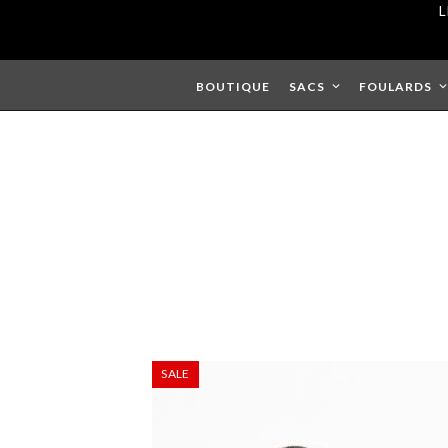
Skip
L
to
content
BOUTIQUE
SACS
FOULARDS
SALE