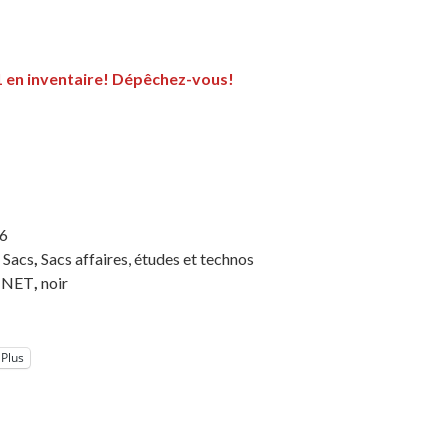
Le
 1 en inventaire! Dépêchez-vous!
prix
actuel
est :
.
22.50 $.
6
,
Sacs
,
Sacs affaires, études et technos
n NET
,
noir
Plus