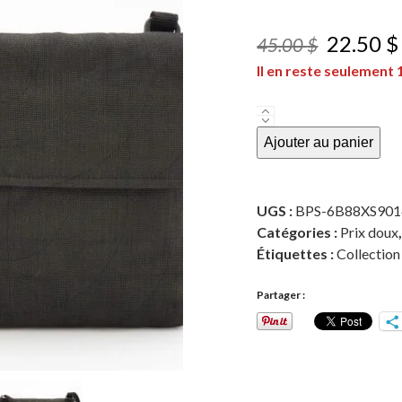
Le
22.50
$
45.00
$
Il en reste seulement
prix
initial
quantité
était :
de
Ajouter au panier
La
45.00 $
Tablette
à
UGS :
BPS-6B88XS901
Bandoulière
Catégories :
Prix doux
-
Étiquettes :
Collectio
Noir
Partager :