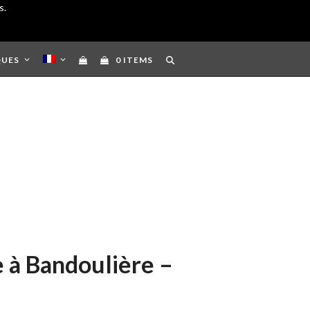
s.
QUES
0 ITEMS
e à Bandoulière –