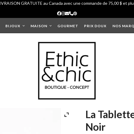
IVRAISON GRATUITE au Canada avec une commande de 75,00 $ et plu
Facebook
Instagram
Courriel
Phone
Pinterest
BIJOUX
MAISON
GOURMET
PRIX DOUX
NOS MAR
La Tablett
Noir