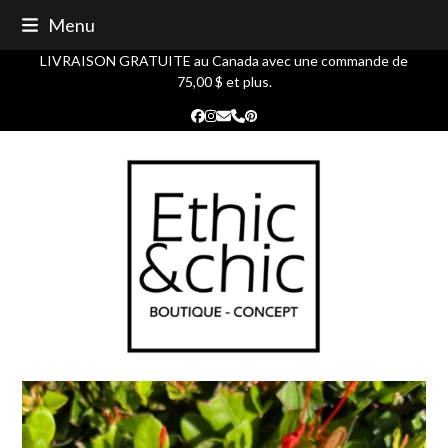
Skip
Menu
to
content
LIVRAISON GRATUITE au Canada avec une commande de
75,00 $ et plus.
Facebook
Instagram
Courriel
Phone
Pinterest