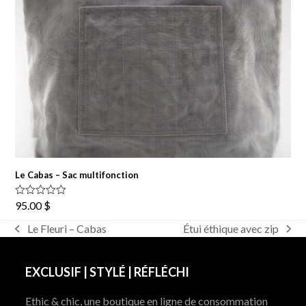
Le Cabas – Sac multifonction
Note
5.00
95.00
$
sur 5
Le Fleuri – Cabas
Étui éthique avec zip
previous
next
post:
post:
EXCLUSIF | STYLÉ | RÉFLÉCHI
Ethic & chic, une boutique en ligne de consommation