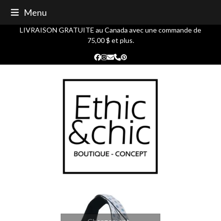
Skip
Menu
to
content
LIVRAISON GRATUITE au Canada avec une commande de
75,00 $ et plus.
Facebook
Instagram
Courriel
Phone
Pinterest