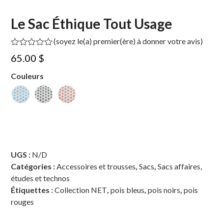
Le Sac Éthique Tout Usage
(
soyez le(a) premier(ère) à donner votre avis
)
Note
65.00
$
0
sur
Couleurs
5
UGS :
N/D
Catégories :
Accessoires et trousses
,
Sacs
,
Sacs affaires,
études et technos
Étiquettes :
Collection NET
,
pois bleus
,
pois noirs
,
pois
rouges