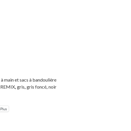
 à main et sacs à bandoulière
n REMIX
,
gris
,
gris foncé
,
noir
Plus