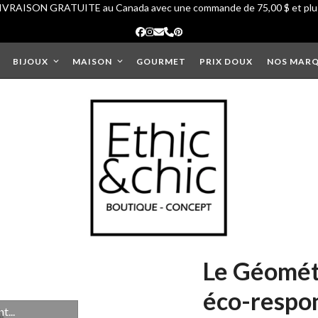
IVRAISON GRATUITE au Canada avec une commande de 75,00 $ et plu
Facebook
Instagram
Courriel
Phone
Pinterest
BIJOUX
MAISON
GOURMET
PRIX DOUX
NOS MAR
Le Géométr
éco-respo
...