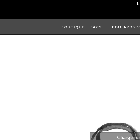
Skip
L
to
content
BOUTIQUE
SACS
FOULARDS
Chargement