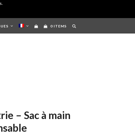
s.
QUES
0 ITEMS
ie – Sac à main
nsable