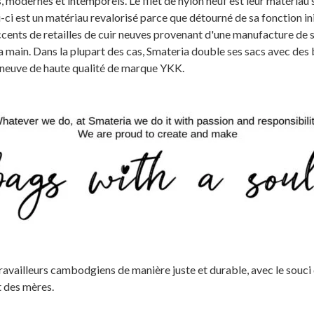
 modernes et intemporels. Le filet de nylon neuf est leur matériau 
i-ci est un matériau revalorisé parce que détourné de sa fonction init
ccents de retailles de cuir neuves provenant d'une manufacture de s
la main. Dans la plupart des cas, Smateria double ses sacs avec des
re neuve de haute qualité de marque YKK.
availleurs cambodgiens de manière juste et durable, avec le souci q
t des mères.