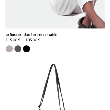
Le Rosace – Sac éco-responsable
Plage
115.00
$
–
135.00
$
de
prix :
115.00 $
à
135.00 $