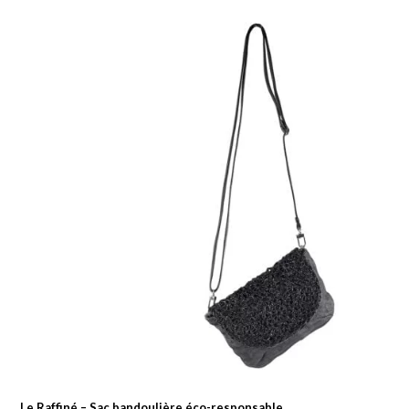
Le Raffiné – Sac bandoulière éco-responsable