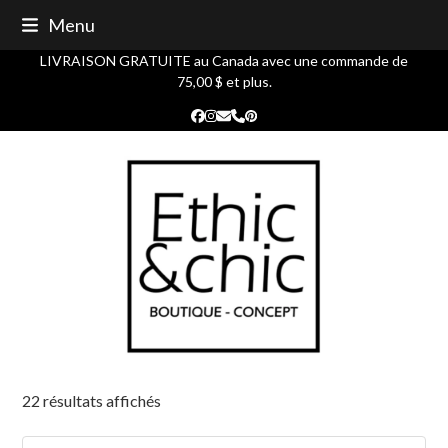
Skip
Menu
to
content
LIVRAISON GRATUITE au Canada avec une commande de
75,00 $ et plus.
Facebook
Instagram
Courriel
Phone
Pinterest
22 résultats affichés