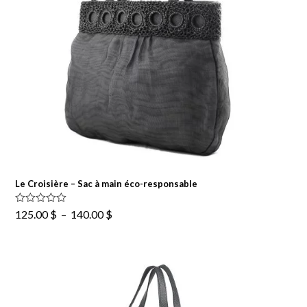
Le Croisière – Sac à main éco-responsable
Plage
Note
5.00
125.00
$
–
140.00
$
sur 5
de
prix :
125.00 $
à
140.00 $