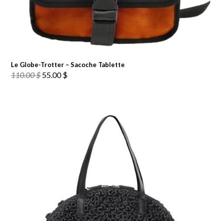
Le Globe-Trotter – Sacoche Tablette
Le
Le
110.00
$
55.00
$
prix
prix
initial
actuel
était :
est :
110.00 $.
55.00 $.