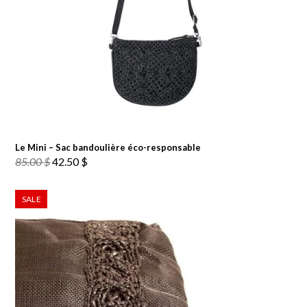
Le Mini – Sac bandoulière éco-responsable
Le
Le
85.00
$
42.50
$
prix
prix
initial
actuel
SALE
était :
est :
85.00 $.
42.50 $.