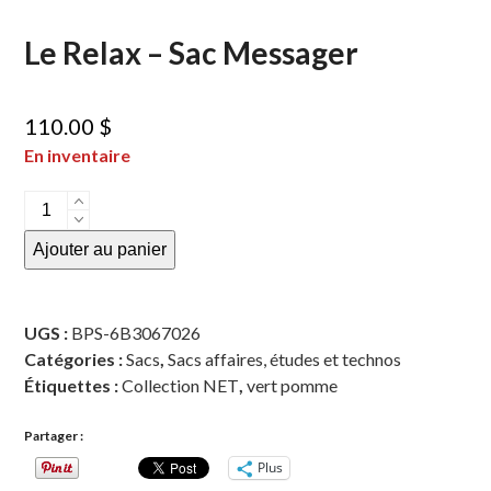
Le Relax – Sac Messager
110.00
$
En inventaire
quantité
de
Ajouter au panier
Le
Relax
-
UGS :
BPS-6B3067026
Sac
Catégories :
Sacs
,
Sacs affaires, études et technos
Messager
Étiquettes :
Collection NET
,
vert pomme
Partager :
Plus