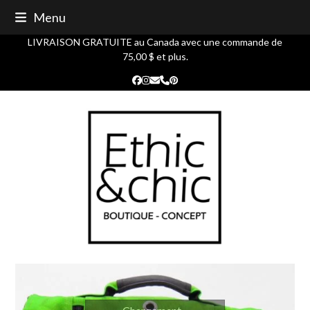
Skip
Menu
to
content
LIVRAISON GRATUITE au Canada avec une commande de
75,00 $ et plus.
Facebook
Instagram
Courriel
Phone
Pinterest