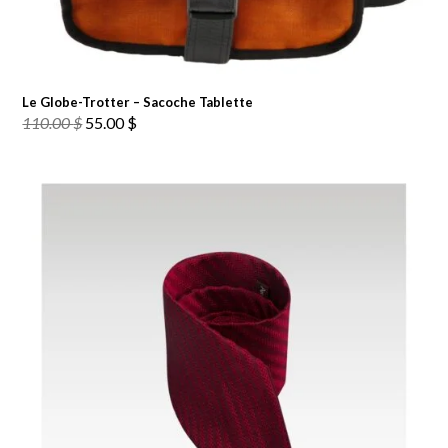
Le Globe-Trotter – Sacoche Tablette
Le
Le
110.00
$
55.00
$
prix
prix
initial
actuel
était :
est :
110.00 $.
55.00 $.