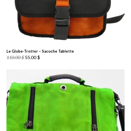
Le Globe-Trotter – Sacoche Tablette
Le
Le
110.00
$
55.00
$
prix
prix
initial
actuel
était :
est :
110.00 $.
55.00 $.