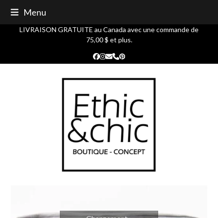
Skip
Menu
to
content
LIVRAISON GRATUITE au Canada avec une commande de
75,00 $ et plus.
Facebook
Instagram
Courriel
Phone
Pinterest