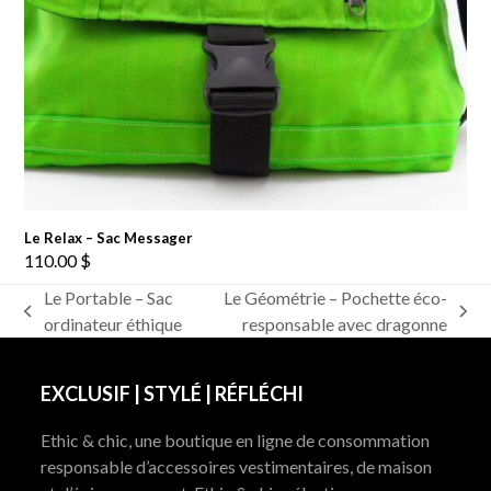
Le Relax – Sac Messager
110.00
$
Le Portable – Sac
Le Géométrie – Pochette éco-
previous
next
ordinateur éthique
responsable avec dragonne
post:
post:
EXCLUSIF | STYLÉ | RÉFLÉCHI
Ethic & chic, une boutique en ligne de consommation
responsable d’accessoires vestimentaires, de maison