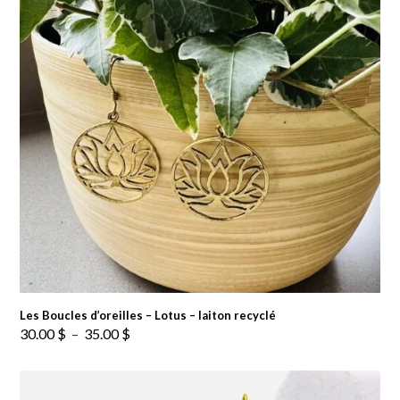
Les Boucles d’oreilles – Lotus – laiton recyclé
Plage
30.00
$
–
35.00
$
de
prix :
30.00 $