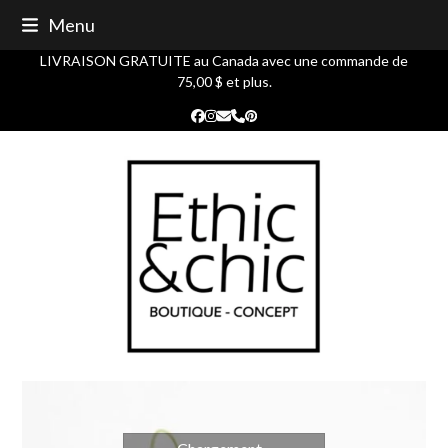
Skip
Menu
to
content
LIVRAISON GRATUITE au Canada avec une commande de
75,00 $ et plus.
Facebook
Instagram
Courriel
Phone
Pinterest