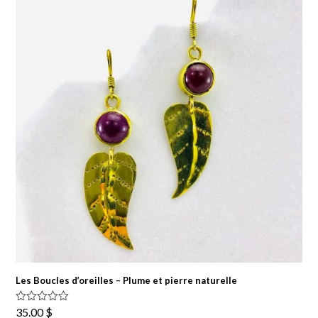
à
35.00 $
Les Boucles d’oreilles – Plume et pierre naturelle
Note
5.00
35.00
$