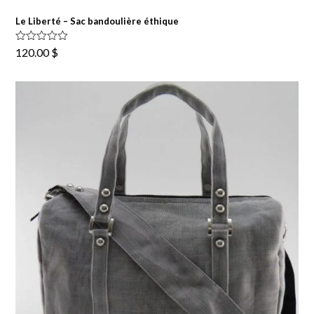
Le Liberté – Sac bandoulière éthique
Note
5.00
120.00
$
sur 5