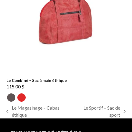
Le Combiné – Sac à main éthique
115.00
$
Le Magasinage – Cabas
Le Sportif – Sac de
previous
next
éthique
sport
post:
post: