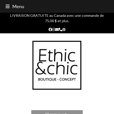
Skip
Menu
to
content
LIVRAISON GRATUITE au Canada avec une commande de
75,00 $ et plus.
Facebook
Instagram
Courriel
Phone
Pinterest