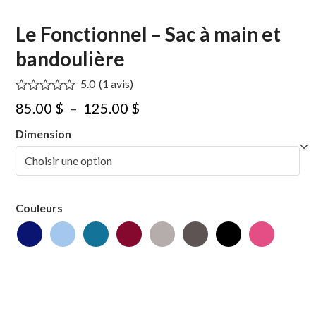
Le Fonctionnel – Sac à main et
bandoulière
5.0
(
1
avis
)
Noté
5.00
Plage
85.00
$
–
125.00
$
sur 5
basé sur
de
Dimension
notation
1
client
prix :
85.00 $
à
Couleurs
125.00 $