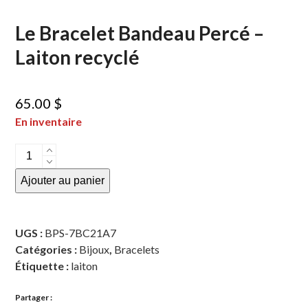
Le Bracelet Bandeau Percé –
Laiton recyclé
65.00
$
En inventaire
quantité
de
Ajouter au panier
Le
Bracelet
Bandeau
UGS :
BPS-7BC21A7
Percé
Catégories :
Bijoux
,
Bracelets
-
Étiquette :
laiton
Laiton
recyclé
Partager :