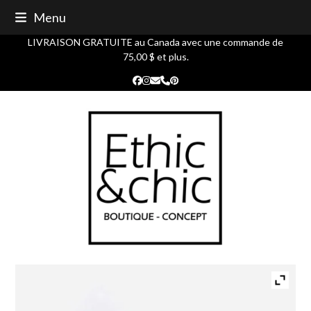
Skip
Menu
to
content
LIVRAISON GRATUITE au Canada avec une commande de
75,00 $ et plus.
Facebook
Instagram
Courriel
Phone
Pinterest