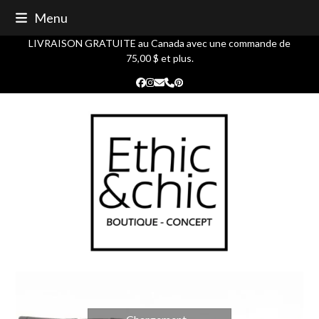
Skip
Menu
to
content
LIVRAISON GRATUITE au Canada avec une commande de
75,00 $ et plus.
Facebook
Instagram
Courriel
Phone
Pinterest