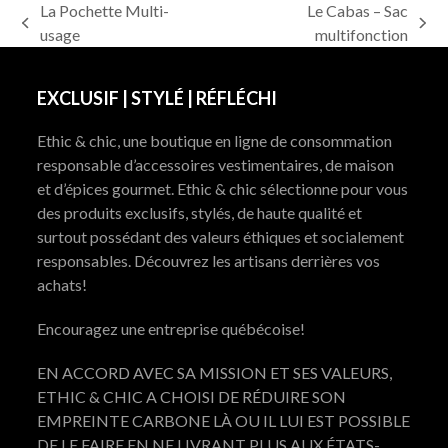
La Pochette Multi-
Le Cabas – Sac
previous
next
usage
multifonction
post:
post:
EXCLUSIF | STYLÉ | RÉFLÉCHI
Ethic & chic, une boutique en ligne de consommation
responsable d’accessoires vestimentaires, de maison
et d’épices gourmet. Ethic & chic sélectionne pour vous
des produits exclusifs, stylés, de haute qualité et
surtout possédant des valeurs éthiques et socialement
responsables. Découvrez les artisans derrières vos
achats!
Encouragez une entreprise québécoise!
EN ACCORD AVEC SA MISSION ET SES VALEURS,
ETHIC & CHIC A CHOISI DE RÉDUIRE SON
EMPREINTE CARBONE LÀ OU IL LUI EST POSSIBLE
DE LE FAIRE EN NE LIVRANT PLUS AUX ÉTATS-