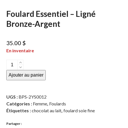
Foulard Essentiel – Ligné
Bronze-Argent
35.00
$
En inventaire
quantité
de
Ajouter au panier
Foulard
Essentiel
-
UGS :
BPS-2YS0012
Ligné
Catégories :
Femme
,
Foulards
Bronze-
Étiquettes :
chocolat au lait
,
foulard soie fine
Argent
Partager :