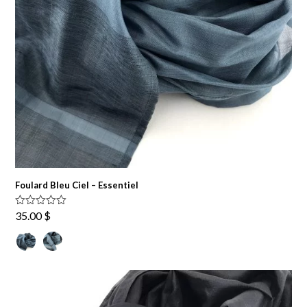
Foulard Bleu Ciel – Essentiel
Note
5.00
35.00
$
sur 5