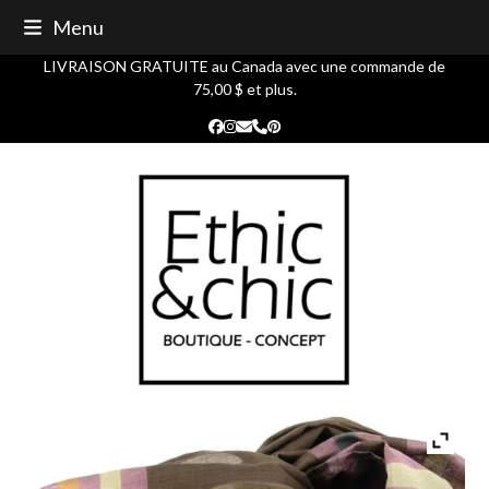
Skip
Menu
to
content
LIVRAISON GRATUITE au Canada avec une commande de
75,00 $ et plus.
Facebook
Instagram
Courriel
Phone
Pinterest