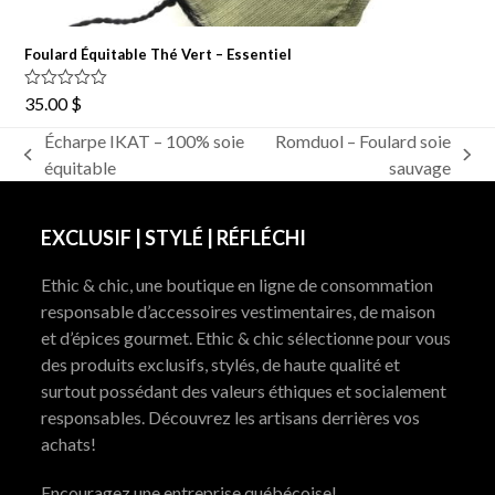
Foulard Équitable Thé Vert – Essentiel
Note
5.00
35.00
$
sur 5
Écharpe IKAT – 100% soie
Romduol – Foulard soie
previous
next
équitable
sauvage
post:
post:
EXCLUSIF | STYLÉ | RÉFLÉCHI
Ethic & chic, une boutique en ligne de consommation
responsable d’accessoires vestimentaires, de maison
et d’épices gourmet. Ethic & chic sélectionne pour vous
des produits exclusifs, stylés, de haute qualité et
surtout possédant des valeurs éthiques et socialement
responsables. Découvrez les artisans derrières vos
achats!
Encouragez une entreprise québécoise!